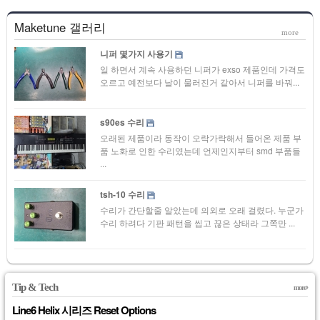
Maketune 갤러리
more
니퍼 몇가지 사용기
일 하면서 계속 사용하던 니퍼가 exso 제품인데 가격도
오르고 예전보다 날이 물러진거 같아서 니퍼를 바꿔...
s90es 수리
오래된 제품이라 동작이 오락가락해서 들어온 제품 부
품 노화로 인한 수리였는데 언제인지부터 smd 부품들
...
tsh-10 수리
수리가 간단할줄 알았는데 의외로 오래 걸렸다. 누군가
수리 하려다 기판 패턴을 씹고 끊은 상태라 그쪽만 ...
Tip & Tech
more
Line6 Helix 시리즈 Reset Options